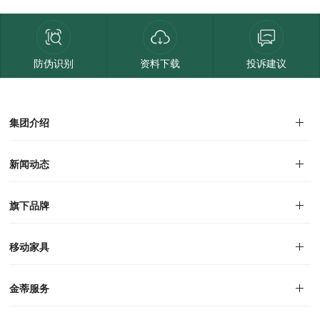
防伪识别
资料下载
投诉建议
集团介绍
集团介绍
企业文化
人才招聘
商学院
VR全景展厅
董事长介绍
新闻动态
对外公告
家居资讯
旗下品牌
品牌文化
荣誉资质
产品专利
电子画册
移动家具
迪尚
西瑞
洛斯
里奥
洛卡
美舍
新古典
纯美
金蒂服务