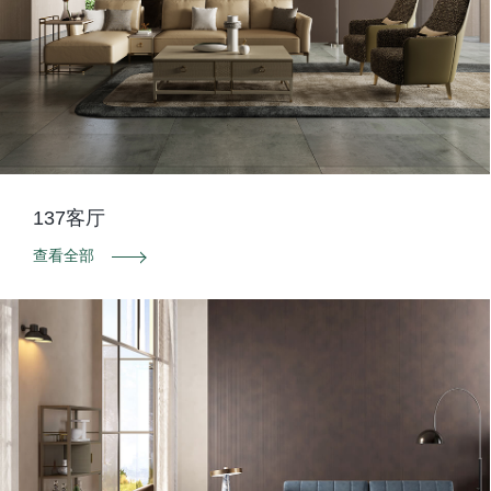
137客厅
查看全部