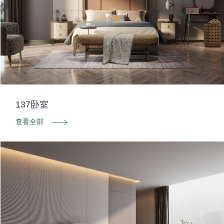
137卧室
查看全部